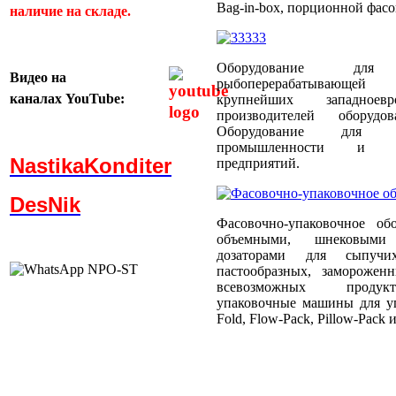
Bag-in-box, порционной фас
наличие на складе.
Оборудование для
Видео
на
рыбоперерабатывающей
каналах
YouTube:
крупнейших западноевр
производителей оборуд
Оборудование для пти
промышленности и пти
NastikaKonditer
предприятий.
DesNik
Фасовочно-упаковочное об
объемными, шнековыми
дозаторами для сыпучи
пастообразных, заморожен
всевозможных продукт
упаковочные машины для уп
Fold, Flow-Pack, Pillow-Pack и