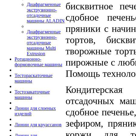
бисквитное печ
Диафрагменные
экструзионно-
сдобное печен
отсадочные
машины ALADIN
пряники с начин
Диафрагменные
тортов, бискв
экструзионно-
отсадочные
творожные торты
машины Multi
Extrusion
Ротационно-
пирожные с любы
формовочные машины
Помощь техноло
Тестораскаточные
машины
Кондитерская
Тестозакаточные
машины
отсадочных маш
Линии для слоеных
сдобное печенье
изделий
зефиром, пряник
Линии для круассанов
коржи для то
Линии для