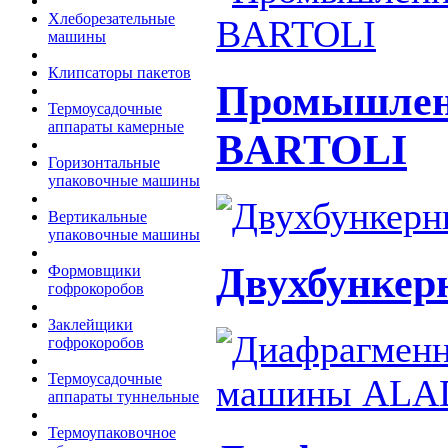
Хлеборезательные
машины
Клипсаторы пакетов
Промышлен
Термоусадочные
аппараты камерные
BARTOLI
Горизонтальные
упаковочные машины
Вертикальные
упаковочные машины
Двухбункер
Формовщики
гофрокоробов
Заклейщики
гофрокоробов
Термоусадочные
аппараты туннельные
Термоупаковочное