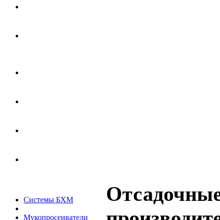
Отсадочны
Системы БХМ
производите
Мукопросеиватели