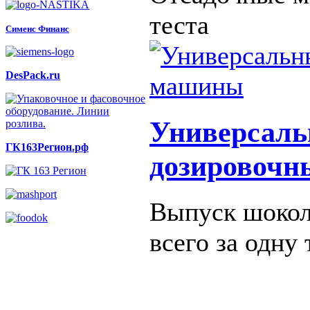
теста
Сименс Финанс
DesPack.ru
Универсаль
ГК163Регион.рф
дозировоч
Выпуск шокол
всего за одну