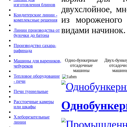
изготовления блинов
двухслойное, м
Кондитерские линии -
из мороженого
комплексные решения
видами начинок.
Линии производства от
булочки до батона
Производство сахара-
рафинада
Одно-бункерные
Двух-бунк
Машины для вареников,
отсадочные
отсадоч
чебуреков
машины
машин
Тепловое оборудование
- печи
Печи туннельные
Однобункер
Расстоечные камеры
или шкафы
Хлеборезательные
линии