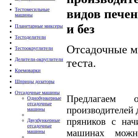
видов печен
Тестомесильные
машины
и без
Планетарные миксеры
Тестоделители
Отсадочные м
Тестоокруглители
теста.
Делители-округлители
Кремоварки
Шприцы дозаторы
Отсадочные машины
Предлагаем 
Однобункерные
отсадочные
производителей 
машины
пряников с нач
Двухбункерные
отсадочные
машинах можно
машины