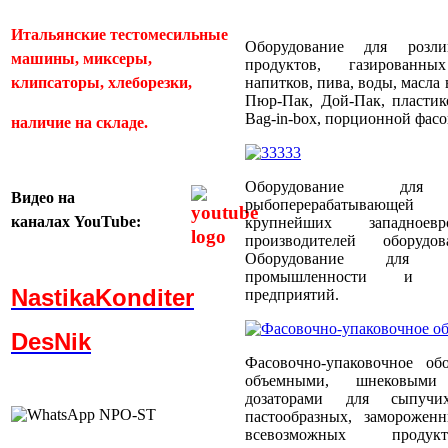
Итальянские тестомесильные
Оборудование для розл
машины, миксеры,
продуктов, газированн
клипсаторы, хлеборезки,
напитков, пива, воды, масла
Пюр-Пак, Дой-Пак, пластик
Bag-in-box, порционной фас
наличие на складе.
Оборудование для
Видео
на
рыбоперерабатывающей
каналах
YouTube:
крупнейших западноевр
производителей оборуд
Оборудование для пти
промышленности и пти
NastikaKonditer
предприятий.
DesNik
Фасовочно-упаковочное об
объемными, шнековыми
дозаторами для сыпучи
пастообразных, заморожен
всевозможных продукт