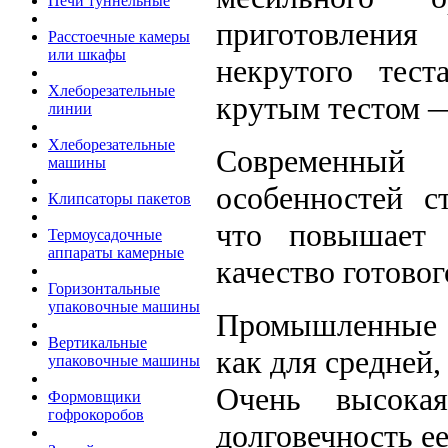
Печи туннельные
приготовлени
Расстоечные камеры
или шкафы
некрутого тест
Хлеборезательные
крутым тестом —
линии
Хлеборезательные
Современный 
машины
особенностей 
Клипсаторы пакетов
что повышает к
Термоусадочные
аппараты камерные
качество готово
Горизонтальные
упаковочные машины
Промышленные «
Вертикальные
как для средней
упаковочные машины
Очень высока
Формовщики
гофрокоробов
долговечность е