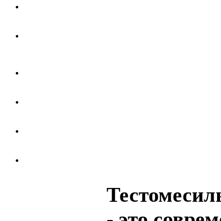
Тестомесил
- это совре