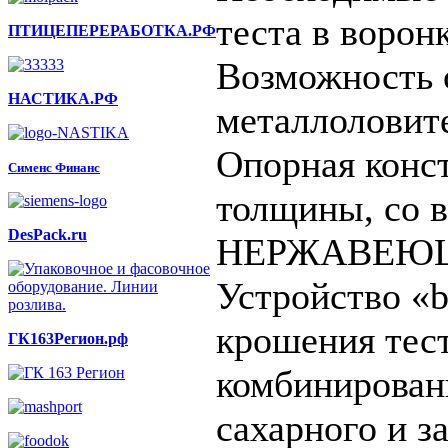
теста в ворон
ПТИЦЕПЕРЕРАБОТКА.РФ
Возможность 
НАСТИКА.РФ
металлоловит
Опорная конс
Сименс Финанс
толщины, со 
DesPack.ru
НЕРЖАВЕЮЩ
Устройство «b
крошения тест
ГК163Регион.рф
комбинирован
сахарного и з