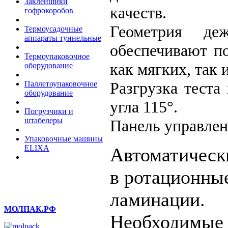
Заклейщики
качеств.
гофрокоробов
Геометрия д
Термоусадочные
аппараты туннельные
обеспечивают п
Термоупаковочное
как мягких, так 
оборудование
Разгрузка тест
Паллетоупаковочное
оборудование
угла 115°.
Погрузчики и
штабелеры
Панель управлен
Упаковочные машины
ELIXA
Автоматически
в ротационны
ламинации.
МОЛПАК.РФ
Необходимые 