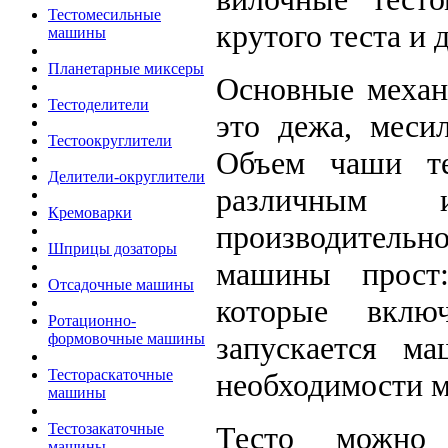
Тестомесильные
крутого теста и 
машины
Планетарные миксеры
Основные механи
Тестоделители
это дежа, меси
Тестоокруглители
Объем чаши т
Делители-округлители
различным 
Кремоварки
производительно
Шприцы дозаторы
машины прост
Отсадочные машины
которые вклю
Ротационно-
запускается м
формовочные машины
Тестораскаточные
необходимости м
машины
Тесто можно
Тестозакаточные
машины