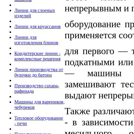
непрерывным и 
Линии для слоеных
изделий
оборудование п
Линии для круассанов
применяется соо
Линии для
изготовления блинов
для первого — т
Кондитерские линии -
комплексные решения
подкатными ил
Линии производства от
— машины не
булочки до батона
замешивают те
Производство сахара-
рафинада
выдают непреры
Машины для вареников,
чебуреков
Также различают
Тепловое оборудование
- в зависимост
- печи
месильного 