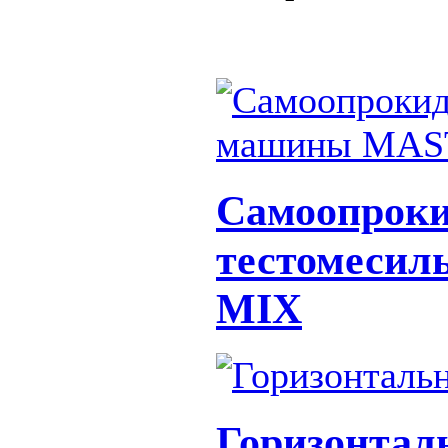
Самоопрок
тестомеси
MIX
Горизонтал